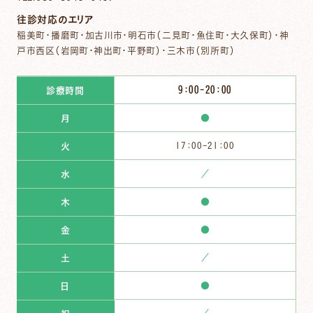
往診対応のエリア
稲美町・播磨町・加古川市・明石市（二見町・魚住町・大久保町）・神
戸市西区（岩岡町・神出町・平野町）・三木市（別所町）
9：00-20：00
診療時間
●
月
17：00-21：00
火
／
水
●
木
●
金
／
土
●
日